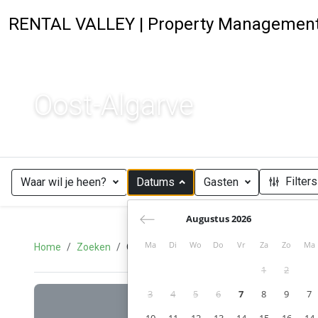
RENTAL VALLEY | Property Managemen
Oost-Algarve
Filters
Waar wil je heen?
Datums
Gasten
Augustus 2026
Ma
Di
Wo
Do
Vr
Za
Zo
Ma
Home
Zoeken
Oost-Algarve
1
2
3
4
5
6
7
8
9
7