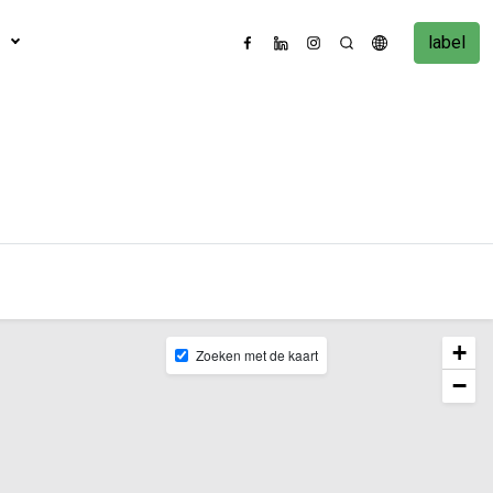
label
+
Zoeken met de kaart
−