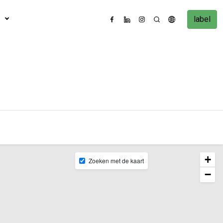
label
+
Zoeken met de kaart
−