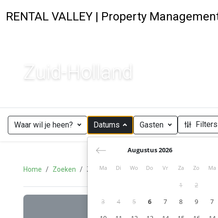
RENTAL VALLEY | Property Managemen
Zuid-Holland
Filters
Waar wil je heen?
Datums
Gasten
Augustus 2026
Ma
Di
Wo
Do
Vr
Za
Zo
Ma
Home
Zoeken
Zuid-Holland
1
2
3
4
5
6
7
8
9
7