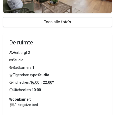
Toon alle foto's
De ruimte
Herbergt:
2
Studio
Badkamers:
1
Eigendom type:
Studio
Inchecken:
16:00
→
22:00
*
Uitchecken:
10:00
Woonkamer:
1 kingsize bed