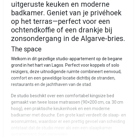
uitgeruste keuken en moderne
badkamer. Geniet van je privéhoek
op het terras—perfect voor een
ochtendkoffie of een drankje bij
zonsondergang in de Algarve-bries.
The space
Welkom in dit gezellige studio-appartement op de begane
grond in het hart van Lagos. Perfect voor koppels of solo
reizigers, deze uitnodigende ruimte combineert eenvoud,
comfort en een geweldige locatie dichtbij de stranden,
restaurants en de jachthaven van de stad.
De studio beschikt over een comfortabel kingsize bed
gemaakt van twee losse matrassen (90×200 cm, ca. 30 cm
hoog), een praktische keukenhoek en een moderne
badkamer met douche. Een grote kast verdeelt de slaap- en
woonruimtes, waardoor er een prettig gevoel van scheiding
ontstaat dat de studio meer als een een-slaapkamer
appartement doet aanvoelen.