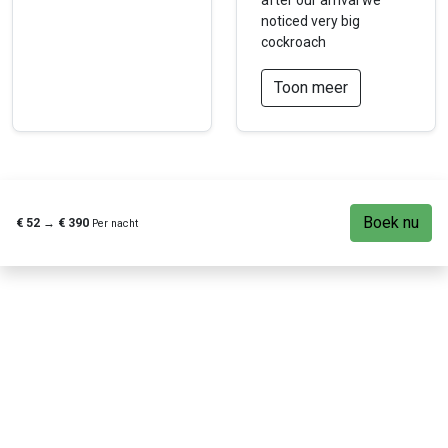
after our arrival we
noticed very big
cockroach
Toon meer
Boek nu
€ 52
→
€ 390
Per nacht