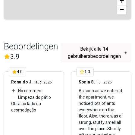
+
Other things to note
−
➤ Inchecktijd: 16:00–22:00 (late aankomst mogelijk op
verzoek)
➤ Uitchecktijd: vóór 10:00
➤ SEF-aangifte vereist (we sturen je het formulier voor je
aankomst).
Beoordelingen
Bekijk alle 14
(
14
Beoordelingen)
3.9
gebruikersbeoordelingen
4.0
1.0
Ronaldo J.
·
Sonja S.
·
aug. 2026
jul. 2026
No comment
As soon as we entered
the apartment, we
Limpeza do pátio
noticed lots of ants
Obra ao lado da
everywhere on the
acomodação
floor. Also, there was a
strong, stuffy smell all
over the place. Shortly